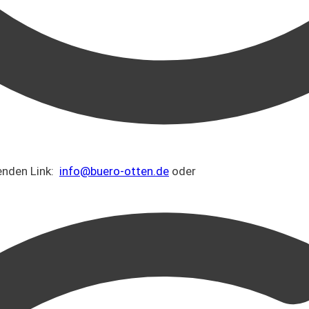
genden Link:
info@buero-otten.de
oder