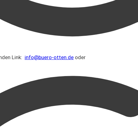
enden Link:
info@buero-otten.de
oder