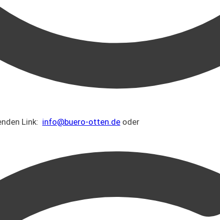
genden Link:
info@buero-otten.de
oder