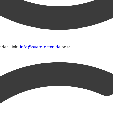
enden Link:
info@buero-otten.de
oder