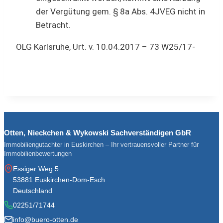
der Vergütung gem. § 8a Abs. 4JVEG nicht in
Betracht.
OLG Karlsruhe, Urt. v. 10.04.2017 – 73 W25/17-
Otten, Nieckchen & Wykowski Sachverständigen GbR
Immobiliengutachter in Euskirchen – Ihr vertrauensvoller Partner für
Immobilienbewertungen
Essiger Weg 5
53881 Euskirchen-Dom-Esch
Deutschland
02251/71744
info@buero-otten.de