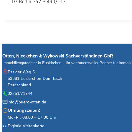
LG Berlin -67 S 490/11-
Otten, Nieckchen & Wykowski Sachverständigen GbR
Immobiliengutachter in Euskirchen – Ihr vertrauensvoller Partner für Immob
Essiger Weg 5
53881 Euskirchen-Dom-Esch
Deutschland
02251/71744
info@buero-otten.de
Öffnungszeiten:
Mo–Fr: 08:00 – 17:00 Uhr
🪪 Digitale Visitenkarte