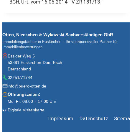
BGH, Urt. vom 16.05.2014 -V ZR 181/13-
Otten, Nieckchen & Wykowski Sachverständigen GbR
Immobiliengutachter in Euskirchen – Ihr vertrauensvoller Partner für
Immobilienbewertungen
Essiger Weg 5
53881 Euskirchen-Dom-Esch
Deutschland
02251/71744
info@buero-otten.de
Öffnungszeiten:
Mo–Fr: 08:00 – 17:00 Uhr
🪪 Digitale Visitenkarte
Impressum
Datenschutz
Sitema