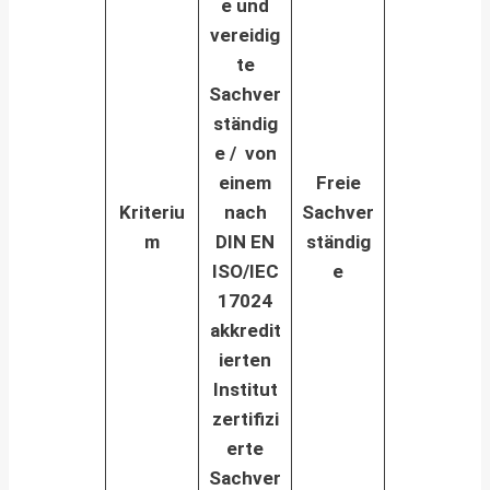
e und
vereidig
te
Sachver
ständig
e / v
on
einem
Freie
Kriteriu
nach
Sachver
m
DIN EN
ständig
ISO/IEC
e
17024
akkredit
ierten
Institut
zertifizi
erte
Sachver