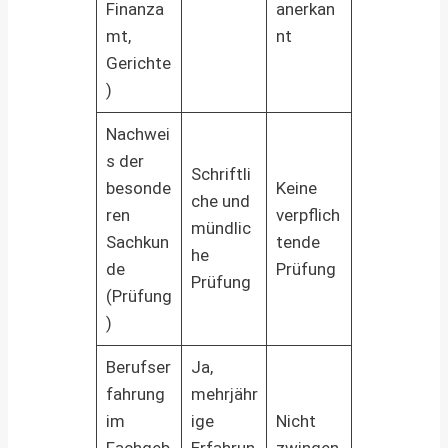
Finanza
anerkan
mt,
nt
Gerichte
)
Nachwei
s der
Schriftli
besonde
Keine
che und
ren
verpflich
mündlic
Sachkun
tende
he
de
Prüfung
Prüfung
(Prüfung
)
Berufser
Ja,
fahrung
mehrjähr
im
ige
Nicht
Fachgeb
Erfahrun
zwingen