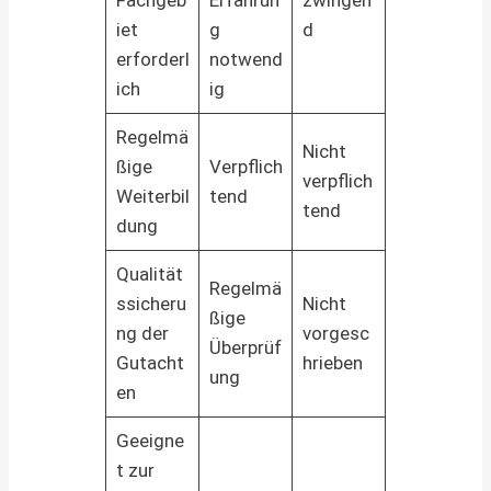
iet
g
d
erforderl
notwend
ich
ig
Regelmä
Nicht
ßige
Verpflich
verpflich
Weiterbil
tend
tend
dung
Qualität
Regelmä
ssicheru
Nicht
ßige
ng der
vorgesc
Überprüf
Gutacht
hrieben
ung
en
Geeigne
t zur