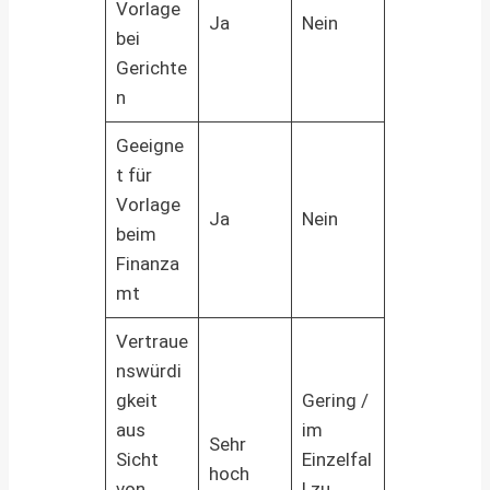
Vorlage
Ja
Nein
bei
Gerichte
n
Geeigne
t für
Vorlage
Ja
Nein
beim
Finanza
mt
Vertraue
nswürdi
gkeit
Gering /
aus
im
Sehr
Sicht
Einzelfal
hoch
von
l zu