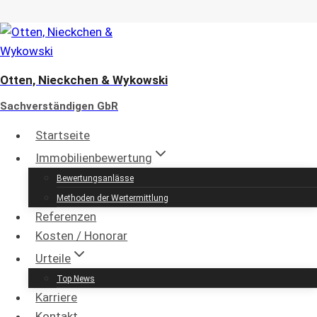
Zum
Inhalt
springen
Otten, Nieckchen & Wykowski
Sachverständigen GbR
Startseite
Immobilienbewertung
Immobilienbewertung in
Bewertungsanlässe
Methoden der Wertermittlung
Burgbrohl und Umgebung
Referenzen
Kosten / Honorar
Otten, Nieckchen & Wykowski
Urteile
Sachverständigen GbR
Top News
öffentlich bestellte und vereidigte bzw.
Karriere
von einem nach DIN EN ISO/IEC 17024
Kontakt