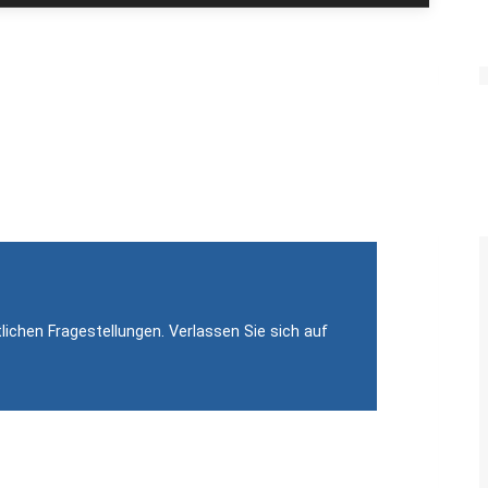
en
tellt von öffentlich bestellten und vereidigten
erständigen.
lichen Fragestellungen. Verlassen Sie sich auf