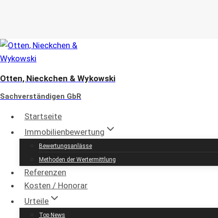
Zum
Inhalt
springen
Otten, Nieckchen & Wykowski
Sachverständigen GbR
Startseite
Immobilienbewertung
Bewertungsanlässe
Immobil
Methoden der Wertermittlung
Referenzen
Kosten / Honorar
öffentlich b
Urteile
Top News