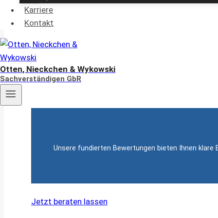
für d
Karriere
Kontakt
Otten, Nieckchen & Wykowski
Bei uns erhalten Sie präzise und professionelle Imm
Sachverständigen GbR
bzw. von einem na
Unsere fundierten Bewertungen bieten Ihnen klare E
Jetzt beraten lassen