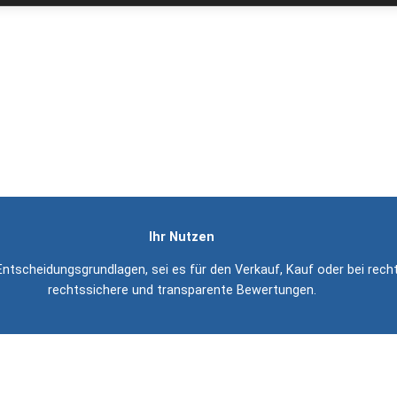
ie Bewertung von bebauten und unbebauten Grundstück
Was wir bieten
obilienwertermittlungen für bebaute und unbebaute Grundstücke – ers
ch DIN EN ISO/IEC 17024 akkreditierten Institut zertifizierte Sachv
Ihr Nutzen
ntscheidungsgrundlagen, sei es für den Verkauf, Kauf oder bei recht
rechtssichere und transparente Bewertungen.