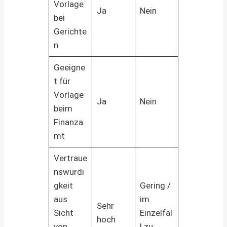
Vorlage
Ja
Nein
bei
Gerichte
n
Geeigne
t für
Vorlage
Ja
Nein
beim
Finanza
mt
Vertraue
nswürdi
gkeit
Gering /
aus
im
Sehr
Sicht
Einzelfal
hoch
von
l zu