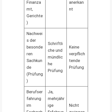
Finanza
anerkan
mt,
nt
Gerichte
)
Nachwei
s der
Schriftli
besonde
Keine
che und
ren
verpflich
mündlic
Sachkun
tende
he
de
Prüfung
Prüfung
(Prüfung
)
Berufser
Ja,
fahrung
mehrjähr
im
ige
Nicht
Fachgeb
Erfahrun
zwingen