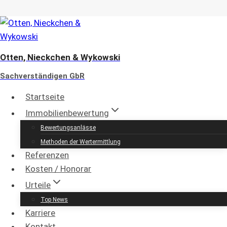
Zum
Inhalt
springen
Otten, Nieckchen & Wykowski
Sachverständigen GbR
Startseite
Immobilienbewertung
Immobilienbewertung in Daun
Bewertungsanlässe
Methoden der Wertermittlung
und Umgebung
Referenzen
Kosten / Honorar
Otten, Nieckchen & Wykowski
Urteile
Sachverständigen GbR
Top News
öffentlich bestellte und vereidigte bzw.
Karriere
von einem nach DIN EN ISO/IEC 17024
Kontakt