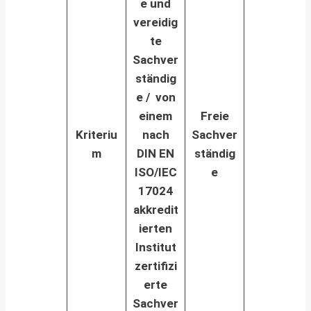
e und
vereidig
te
Sachver
ständig
e / v
on
einem
Freie
Kriteriu
nach
Sachver
m
DIN EN
ständig
ISO/IEC
e
17024
akkredit
ierten
Institut
zertifizi
erte
Sachver