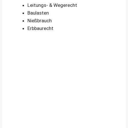
Leitungs- & Wegerecht
Baulasten
Nießbrauch
Erbbaurecht
Immobiliengutachten – Sinnvoll, wenn …
Wann ist das Anfertigen eines
Immobiliengutachtens (Wertgutachtens)
durch einen öffentlich bestellten und
vereidigten bzw. zertifizierten
Sachverständigen sinnvoll und