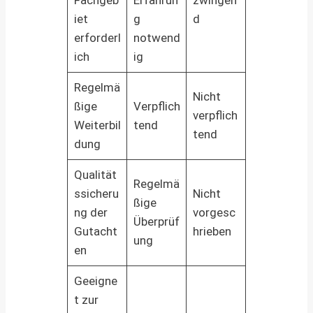
iet
g
d
erforderl
notwend
ich
ig
Regelmä
Nicht
ßige
Verpflich
verpflich
Weiterbil
tend
tend
dung
Qualität
Regelmä
ssicheru
Nicht
ßige
ng der
vorgesc
Überprüf
Gutacht
hrieben
ung
en
Geeigne
t zur