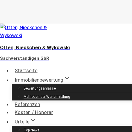
Zum
Inhalt
springen
Otten, Nieckchen & Wykowski
Sachverständigen GbR
Startseite
Immobilienbewertung
Bewertungsanlässe
Immobi
Methoden der Wertermittlung
Referenzen
Kosten / Honorar
öffentlich b
Urteile
Top News