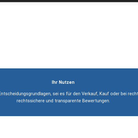
ie Bewertung von bebauten und unbebauten Grundstück
Was wir bieten
obilienwertermittlungen für bebaute und unbebaute Grundstücke – ers
ch DIN EN ISO/IEC 17024 akkreditierten Institut zertifizierte Sachv
Ihr Nutzen
ntscheidungsgrundlagen, sei es für den Verkauf, Kauf oder bei recht
rechtssichere und transparente Bewertungen.