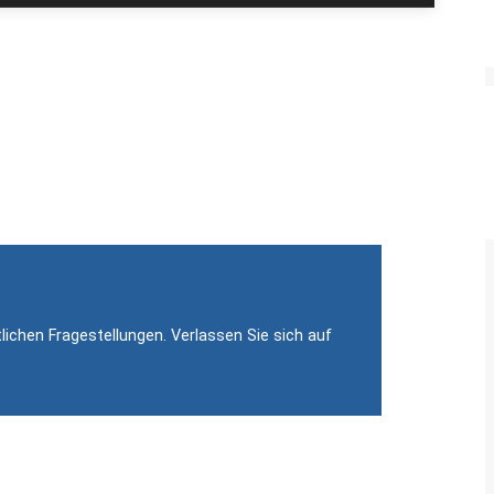
en
tellt von öffentlich bestellten und vereidigten
erständigen.
lichen Fragestellungen. Verlassen Sie sich auf