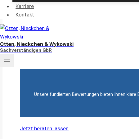
für d
Karriere
Kontakt
Otten, Nieckchen & Wykowski
Bei uns erhalten Sie präzise und professionelle Imm
Sachverständigen GbR
bzw. von einem na
Unsere fundierten Bewertungen bieten Ihnen klare E
Jetzt beraten lassen