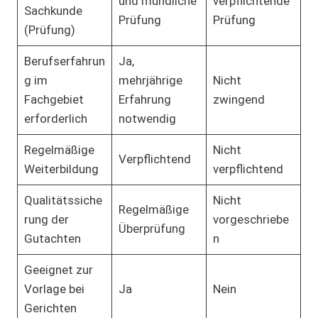
und mündliche
verpflichtende
Sachkunde
Prüfung
Prüfung
(Prüfung)
Berufserfahrun
Ja,
g im
mehrjährige
Nicht
Fachgebiet
Erfahrung
zwingend
erforderlich
notwendig
Regelmäßige
Nicht
Verpflichtend
Weiterbildung
verpflichtend
Qualitätssiche
Nicht
Regelmäßige
rung der
vorgeschriebe
Überprüfung
Gutachten
n
Geeignet zur
Vorlage bei
Ja
Nein
Gerichten