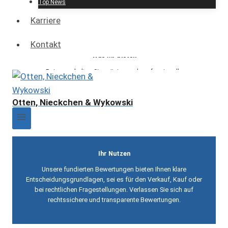
Top News
Grundstücken
Karriere
Kontakt
Was wir bieten
Bei uns erhalten Sie präzise und professionelle
Immobilienwertermittlungen für bebaute und unbebaute
Grundstücke – erstellt von öffentlich bestellten und
Otten, Nieckchen & Wykowski
vereidigten bzw. von einem nach DIN EN ISO/IEC 17024
akkreditierten Institut zertifizierte Sachverständigen.
Ihr Nutzen
Unsere fundierten Bewertungen bieten Ihnen klare
Entscheidungsgrundlagen, sei es für den Verkauf, Kauf oder
bei rechtlichen Fragestellungen. Verlassen Sie sich auf
rechtssichere und transparente Bewertungen.