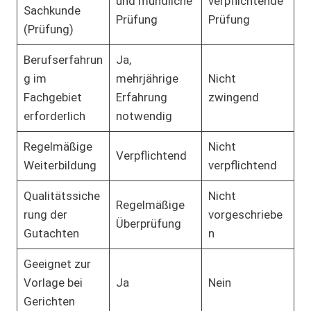
und mündliche
verpflichtende
Sachkunde
Prüfung
Prüfung
(Prüfung)
Berufserfahrun
Ja,
g im
mehrjährige
Nicht
Fachgebiet
Erfahrung
zwingend
erforderlich
notwendig
Regelmäßige
Nicht
Verpflichtend
Weiterbildung
verpflichtend
Qualitätssiche
Nicht
Regelmäßige
rung der
vorgeschriebe
Überprüfung
Gutachten
n
Geeignet zur
Vorlage bei
Ja
Nein
Gerichten