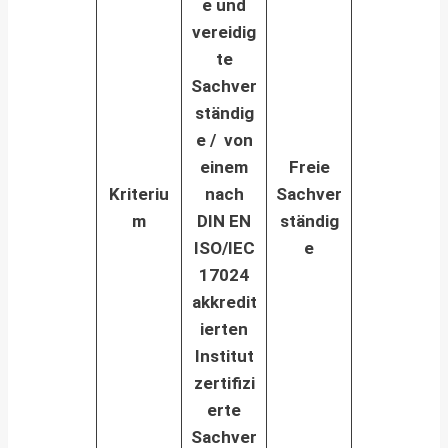
e und
vereidig
te
Sachver
ständig
e / v
on
einem
Freie
Kriteriu
nach
Sachver
m
DIN EN
ständig
ISO/IEC
e
17024
akkredit
ierten
Institut
zertifizi
erte
Sachver