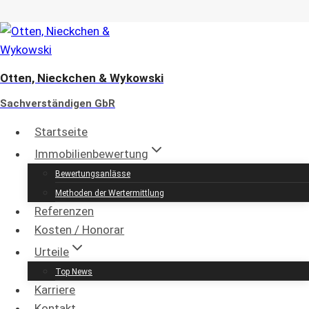
Zum
Inhalt
springen
Otten, Nieckchen & Wykowski
Sachverständigen GbR
Startseite
Immobilienbewertung
Immobilienbewertung in
Bewertungsanlässe
Methoden der Wertermittlung
Neuss und Umgebung
Referenzen
Kosten / Honorar
Otten, Nieckchen & Wykowski
Urteile
Sachverständigen GbR
Top News
öffentlich bestellte und vereidigte bzw.
Karriere
von einem nach DIN EN ISO/IEC 17024
Kontakt