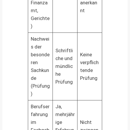
Finanza
anerkan
mt,
nt
Gerichte
)
Nachwei
s der
Schriftli
besonde
Keine
che und
ren
verpflich
mündlic
Sachkun
tende
he
de
Prüfung
Prüfung
(Prüfung
)
Berufser
Ja,
fahrung
mehrjähr
im
ige
Nicht
Fachgeb
Erfahrun
zwingen