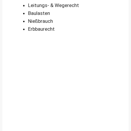
Leitungs- & Wegerecht
Baulasten
Nießbrauch
Erbbaurecht
Immobiliengutachten – Sinnvoll, wenn …
Wann ist das Anfertigen eines
Immobiliengutachtens (Wertgutachtens)
durch einen öffentlich bestellten und
vereidigten bzw. zertifizierten
Sachverständigen sinnvoll und