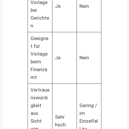
Vorlage
Ja
Nein
bei
Gerichte
n
Geeigne
t für
Vorlage
Ja
Nein
beim
Finanza
mt
Vertraue
nswürdi
gkeit
Gering /
aus
im
Sehr
Sicht
Einzelfal
hoch
von
l zu