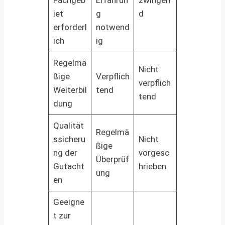
iet
g
d
erforderl
notwend
ich
ig
Regelmä
Nicht
ßige
Verpflich
verpflich
Weiterbil
tend
tend
dung
Qualität
Regelmä
ssicheru
Nicht
ßige
ng der
vorgesc
Überprüf
Gutacht
hrieben
ung
en
Geeigne
t zur