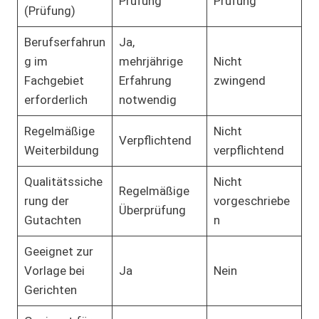
Prüfung
Prüfung
(Prüfung)
Berufserfahrun
Ja,
g im
mehrjährige
Nicht
Fachgebiet
Erfahrung
zwingend
erforderlich
notwendig
Regelmäßige
Nicht
Verpflichtend
Weiterbildung
verpflichtend
Qualitätssiche
Nicht
Regelmäßige
rung der
vorgeschriebe
Überprüfung
Gutachten
n
Geeignet zur
Vorlage bei
Ja
Nein
Gerichten