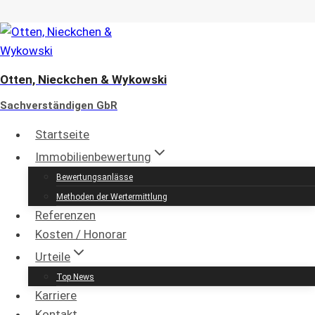
Zum
Inhalt
springen
Otten, Nieckchen & Wykowski
Sachverständigen GbR
Startseite
Immobilienbewertung
Immobilienbewertung in
Bewertungsanlässe
Methoden der Wertermittlung
Wolsfeld und Umgebung
Referenzen
Kosten / Honorar
Otten, Nieckchen & Wykowski
Urteile
Sachverständigen GbR
Top News
öffentlich bestellte und vereidigte bzw.
Karriere
von einem nach DIN EN ISO/IEC 17024
Kontakt