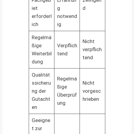
iet
g
d
erforderl
notwend
ich
ig
Regelmä
Nicht
ßige
Verpflich
verpflich
Weiterbil
tend
tend
dung
Qualität
Regelmä
ssicheru
Nicht
ßige
ng der
vorgesc
Überprüf
Gutacht
hrieben
ung
en
Geeigne
t zur