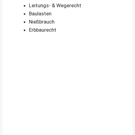
Leitungs- & Wegerecht
Baulasten
Nießbrauch
Erbbaurecht
Immobiliengutachten – Sinnvoll, wenn …
Wann ist das Anfertigen eines
Immobiliengutachtens (Wertgutachtens)
durch einen öffentlich bestellten und
vereidigten bzw. zertifizierten
Sachverständigen sinnvoll und