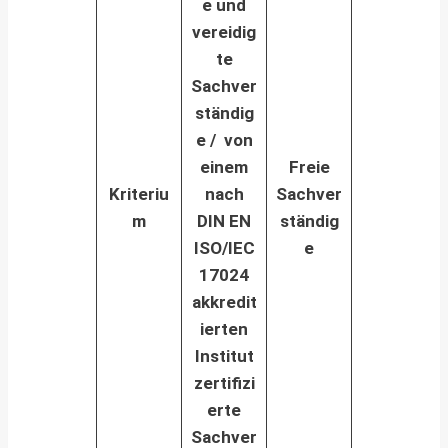
e und
vereidig
te
Sachver
ständig
e / v
on
einem
Freie
Kriteriu
nach
Sachver
m
DIN EN
ständig
ISO/IEC
e
17024
akkredit
ierten
Institut
zertifizi
erte
Sachver