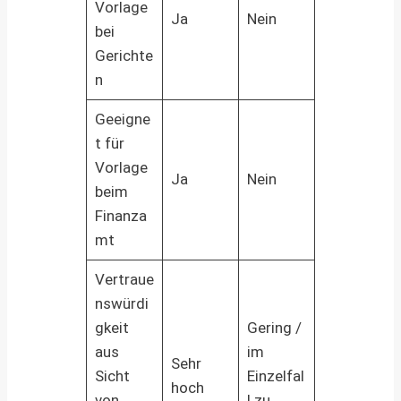
Vorlage
Ja
Nein
bei
Gerichte
n
Geeigne
t für
Vorlage
Ja
Nein
beim
Finanza
mt
Vertraue
nswürdi
gkeit
Gering /
aus
im
Sehr
Sicht
Einzelfal
hoch
von
l zu