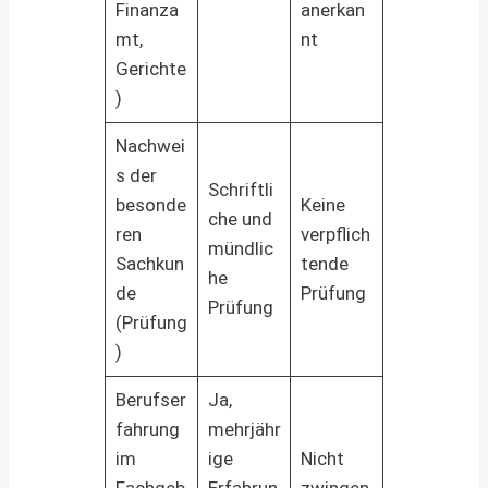
Finanza
anerkan
mt,
nt
Gerichte
)
Nachwei
s der
Schriftli
besonde
Keine
che und
ren
verpflich
mündlic
Sachkun
tende
he
de
Prüfung
Prüfung
(Prüfung
)
Berufser
Ja,
fahrung
mehrjähr
im
ige
Nicht
Fachgeb
Erfahrun
zwingen